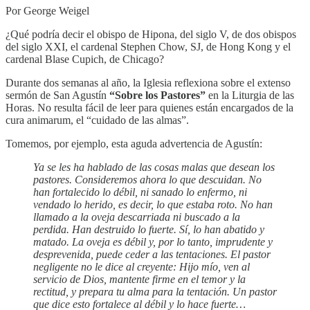
Por George Weigel
¿Qué podría decir el obispo de Hipona, del siglo V, de dos obispos
del siglo XXI, el cardenal Stephen Chow, SJ, de Hong Kong y el
cardenal Blase Cupich, de Chicago?
Durante dos semanas al año, la Iglesia reflexiona sobre el extenso
sermón de San Agustín
“Sobre los Pastores”
en la Liturgia de las
Horas. No resulta fácil de leer para quienes están encargados de la
cura animarum, el “cuidado de las almas”.
Tomemos, por ejemplo, esta aguda advertencia de Agustín:
Ya se les ha hablado de las cosas malas que desean los
pastores. Consideremos ahora lo que descuidan. No
han fortalecido lo débil, ni sanado lo enfermo, ni
vendado lo herido, es decir, lo que estaba roto. No han
llamado a la oveja descarriada ni buscado a la
perdida. Han destruido lo fuerte. Sí, lo han abatido y
matado. La oveja es débil y, por lo tanto, imprudente y
desprevenida, puede ceder a las tentaciones. El pastor
negligente no le dice al creyente: Hijo mío, ven al
servicio de Dios, mantente firme en el temor y la
rectitud, y prepara tu alma para la tentación. Un pastor
que dice esto fortalece al débil y lo hace fuerte…