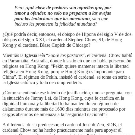
Pero ¿
qué clase de pastores son aquellos que, por
temor a ofender, no solo no preparan a las ovejas
para las tentaciones que las amenazan
, sino que
incluso les prometen la felicidad mundana?
¿Qué podría decir, entonces, el obispo de Hipona del siglo V de dos
obispos del siglo XXI, el cardenal Stephen Chow, SJ, de Hong
Kong y el cardenal Blase Cupich de Chicago?
Mientras la Iglesia leía “
Sobre los pastores
“, el cardenal Chow habló
en Parramatta, Australia, donde insistió en que no había persecución
religiosa en Hong Kong: “Pekín quiere mantener intacta la libertad
religiosa en Hong Kong, porque Hong Kong es importante para
China”. El régimen de Pekín, insistió el cardenal, se toma en serio a
la Iglesia católica y trata de comprenderla.
¿Cómo se entiende ese intento de justificación, uno se pregunta, con
la situación de Jimmy Lai, de Hong Kong, cuya fe católica en la
dignidad humana y la libertad lo ha mantenido en régimen de
aislamiento durante más de 1600 días mientras era procesado por
cargos absurdos de amenaza a la “seguridad nacional”?
A diferencia de su predecesor, el cardenal Joseph Zen, SDB, el
cardenal Chow no ha hecho prácticamente nada para apoyar al