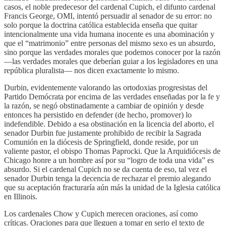
casos, el noble predecesor del cardenal Cupich, el difunto cardenal
Francis George, OMI, intentó persuadir al senador de su error: no
solo porque la doctrina católica establecida enseña que quitar
intencionalmente una vida humana inocente es una abominación y
que el “matrimonio” entre personas del mismo sexo es un absurdo,
sino porque las verdades morales que podemos conocer por la razón
—las verdades morales que deberían guiar a los legisladores en una
república pluralista— nos dicen exactamente lo mismo.
Durbin, evidentemente valorando las ortodoxias progresistas del
Partido Demócrata por encima de las verdades enseñadas por la fe y
la razón, se negó obstinadamente a cambiar de opinión y desde
entonces ha persistido en defender (de hecho, promover) lo
indefendible. Debido a esa obstinación en la licencia del aborto, el
senador Durbin fue justamente prohibido de recibir la Sagrada
Comunión en la diócesis de Springfield, donde reside, por un
valiente pastor, el obispo Thomas Paprocki. Que la Arquidiócesis de
Chicago honre a un hombre así por su “logro de toda una vida” es
absurdo. Si el cardenal Cupich no se da cuenta de eso, tal vez el
senador Durbin tenga la decencia de rechazar el premio alegando
que su aceptación fracturaría aún más la unidad de la Iglesia católica
en Illinois.
Los cardenales Chow y Cupich merecen oraciones, así como
críticas. Oraciones para que lleguen a tomar en serio el texto de