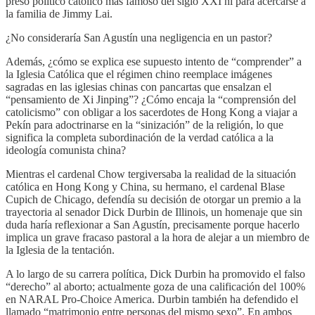
preso político católico más famoso del siglo XXI ni para acercarse a
la familia de Jimmy Lai.
¿No consideraría San Agustín una negligencia en un pastor?
Además, ¿cómo se explica ese supuesto intento de “comprender” a
la Iglesia Católica que el régimen chino reemplace imágenes
sagradas en las iglesias chinas con pancartas que ensalzan el
“pensamiento de Xi Jinping”? ¿Cómo encaja la “comprensión del
catolicismo” con obligar a los sacerdotes de Hong Kong a viajar a
Pekín para adoctrinarse en la “sinización” de la religión, lo que
significa la completa subordinación de la verdad católica a la
ideología comunista china?
Mientras el cardenal Chow tergiversaba la realidad de la situación
católica en Hong Kong y China, su hermano, el cardenal Blase
Cupich de Chicago, defendía su decisión de otorgar un premio a la
trayectoria al senador Dick Durbin de Illinois, un homenaje que sin
duda haría reflexionar a San Agustín, precisamente porque hacerlo
implica un grave fracaso pastoral a la hora de alejar a un miembro de
la Iglesia de la tentación.
A lo largo de su carrera política, Dick Durbin ha promovido el falso
“derecho” al aborto; actualmente goza de una calificación del 100%
en NARAL Pro-Choice America. Durbin también ha defendido el
llamado “matrimonio entre personas del mismo sexo”. En ambos