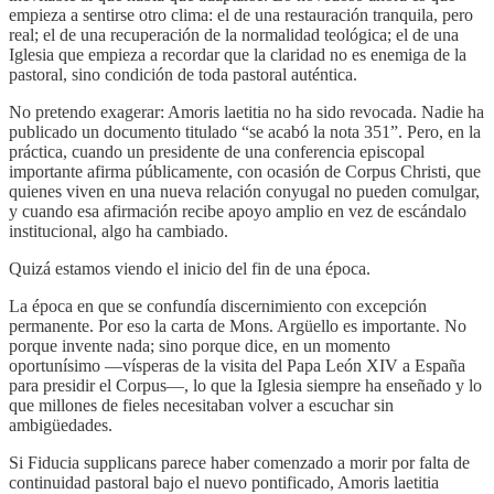
empieza a sentirse otro clima: el de una restauración tranquila, pero
real; el de una recuperación de la normalidad teológica; el de una
Iglesia que empieza a recordar que la claridad no es enemiga de la
pastoral, sino condición de toda pastoral auténtica.
No pretendo exagerar: Amoris laetitia no ha sido revocada. Nadie ha
publicado un documento titulado “se acabó la nota 351”. Pero, en la
práctica, cuando un presidente de una conferencia episcopal
importante afirma públicamente, con ocasión de Corpus Christi, que
quienes viven en una nueva relación conyugal no pueden comulgar,
y cuando esa afirmación recibe apoyo amplio en vez de escándalo
institucional, algo ha cambiado.
Quizá estamos viendo el inicio del fin de una época.
La época en que se confundía discernimiento con excepción
permanente. Por eso la carta de Mons. Argüello es importante. No
porque invente nada; sino porque dice, en un momento
oportunísimo —vísperas de la visita del Papa León XIV a España
para presidir el Corpus—, lo que la Iglesia siempre ha enseñado y lo
que millones de fieles necesitaban volver a escuchar sin
ambigüedades.
Si Fiducia supplicans parece haber comenzado a morir por falta de
continuidad pastoral bajo el nuevo pontificado, Amoris laetitia