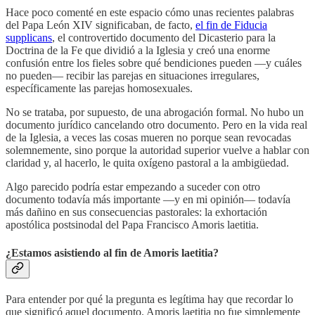
Hace poco comenté en este espacio cómo unas recientes palabras
del Papa León XIV significaban, de facto,
el fin de Fiducia
supplicans
, el controvertido documento del Dicasterio para la
Doctrina de la Fe que dividió a la Iglesia y creó una enorme
confusión entre los fieles sobre qué bendiciones pueden —y cuáles
no pueden— recibir las parejas en situaciones irregulares,
específicamente las parejas homosexuales.
No se trataba, por supuesto, de una abrogación formal. No hubo un
documento jurídico cancelando otro documento. Pero en la vida real
de la Iglesia, a veces las cosas mueren no porque sean revocadas
solemnemente, sino porque la autoridad superior vuelve a hablar con
claridad y, al hacerlo, le quita oxígeno pastoral a la ambigüedad.
Algo parecido podría estar empezando a suceder con otro
documento todavía más importante —y en mi opinión— todavía
más dañino en sus consecuencias pastorales: la exhortación
apostólica postsinodal del Papa Francisco Amoris laetitia.
¿Estamos asistiendo al fin de Amoris laetitia?
Para entender por qué la pregunta es legítima hay que recordar lo
que significó aquel documento. Amoris laetitia no fue simplemente