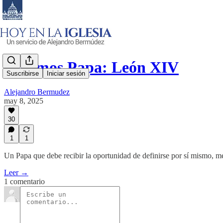
Tenemos Papa: León XIV
Suscribirse
Iniciar sesión
Alejandro Bermudez
may 8, 2025
30
1
1
Un Papa que debe recibir la oportunidad de definirse por sí mismo, med
Leer →
1 comentario