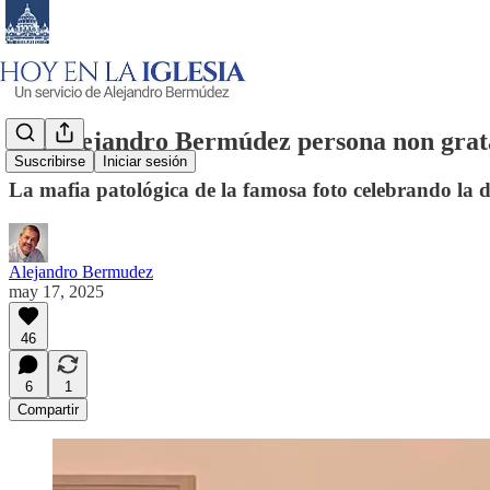
¿Es Alejandro Bermúdez persona non grata
Suscribirse
Iniciar sesión
La mafia patológica de la famosa foto celebrando la d
Alejandro Bermudez
may 17, 2025
46
6
1
Compartir