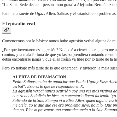
“La Santa Sede declara ‘persona non grata’ a Alejandro Bermúdez tras
Para mala suerte de Ugaz, Allen, Salinas y el satanista con problemas
El episodio real
Comencemos por lo básico: nunca hubo agresión verbal alguna de mi p
¿Por qué inventaron esa agresión? No lo sé a ciencia cierta, pero me 
camino, y la mala fortuna de que yo las sorprendiera contando mentir
debía encontrarse jamás y que ellas creían ya libre por lo tarde de la h
Pero yo trabajo más tarde de lo que esperaban, y tuvieron la mala su
ALERTA DE DIFAMACIÓN
Pedro Salinas acaba de anunciar que Paola Ugaz y Elise Allen
verbal": Esto es lo que he respondido en X:
La agresión verbal nunca ocurrió y soy una vez más víctima d
contra del Sodalicio he hice un comentario ligero diciendo "y
Saliendo de la Sala Stampa vi a Elise Allen, quien alguna vez 
me creía. Yo le dije que ese era problema suyo, no mío. Que 
tiempo. Pienso presentar una contradenuncia a la Sala Stampa