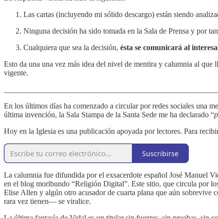
Las cartas (incluyendo mi sólido descargo) están siendo analiz
Ninguna decisión ha sido tomada en la Sala de Prensa y por ta
Cualquiera que sea la decisión,
ésta se comunicará al interes
Esto da una una vez más idea del nivel de mentira y calumnia al que l
vigente.
_______________________________________________________
En los últimos días ha comenzado a circular por redes sociales una me
última invención, la Sala Stampa de la Santa Sede me ha declarado “
p
Hoy en la Iglesia es una publicación apoyada por lectores. Para recibir
Suscribirse
La calumnia fue difundida por el exsacerdote español José Manuel Vid
en el blog moribundo “Religión Digital”. Este sitio, que circula por 
Elise Allen y algún otro acusador de cuarta plana que aún sobrevive c
rara vez tienen— se viralice.
La última fantasía de Vidal es un titular sin fuentes, sin pruebas, sin