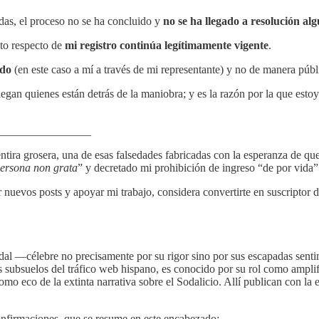
adas, el proceso no se ha concluido y
no se ha llegado a resolución al
nto respecto de
mi registro continúa legítimamente vigente
.
ado
(en este caso a mí a través de mi representante) y no de manera públ
legan quienes están detrás de la maniobra; y es la razón por la que esto
________________
ntira grosera, una de esas falsedades fabricadas con la esperanza de qu
ersona non grata
” y decretado mi prohibición de ingreso “de por vida”
 nuevos posts y apoyar mi trabajo, considera convertirte en suscriptor d
al —célebre no precisamente por su rigor sino por sus escapadas senti
los subsuelos del tráfico web hispano, es conocido por su rol como amp
omo eco de la extinta narrativa sobre el Sodalicio. Allí publican con l
 confirmaciones, que se resume en este encabezado: