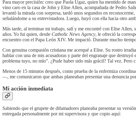
Para mayor precisión: creo que Paola Ugaz, quien ha mentido de maner
vino caro en la casa de John y Elise Allen, acompañada de Pedro Sa
levantó la mirada con sorpresa, tardó unos segundos en reconocerme,
señalándome a su entrevistadora. Luego, huyó con ella hacia otro ambi
Más tarde, al terminar mi trabajo, salí y me encontré con Elise Allen
años. Yo fui quien, desde
Catholic News Agency
, le ofreció la corre
encuentro con el Papa León XIV. Me impactó. Durante mucho tiempo 
Con genuina compasión cristiana me acerqué a Elise. Su rostro irradiab
hablar con una de mis acusadoras y parte del engranaje que destruyó el
problema tuyo, no mío”. ¿Pude haber sido más grácil? Tal vez. Pero c
Menos de 15 minutos después, como prueba de la enfermiza coordinac
—, me comunicaron que ambas planeaban presentar una denuncia por “ag
Mi acción inmediata
Sabiendo que el grupete de difamadores planeaba presentar su versió
entregada personalmente por mi supervisora y que copio aquí: