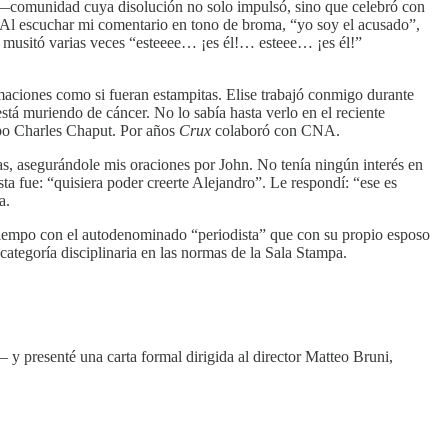
o —comunidad cuya disolución no solo impulsó, sino que celebró con
Al escuchar mi comentario en tono de broma, “yo soy el acusado”,
 musitó varias veces “esteeee… ¡es él!… esteee… ¡es él!”
amaciones como si fueran estampitas. Elise trabajó conmigo durante
stá muriendo de cáncer. No lo sabía hasta verlo en el reciente
po Charles Chaput. Por años
Crux
colaboró con CNA.
ras, asegurándole mis oraciones por John. No tenía ningún interés en
ta fue: “quisiera poder creerte Alejandro”. Le respondí: “ese es
a.
iempo con el autodenominado “periodista” que con su propio esposo
tegoría disciplinaria en las normas de la Sala Stampa.
 presenté una carta formal dirigida al director Matteo Bruni,