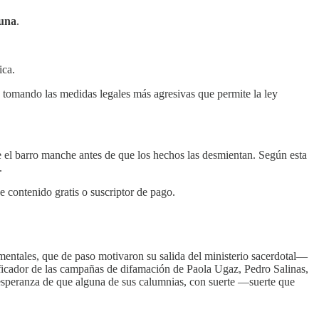
guna
.
ica.
y tomando las medidas legales más agresivas que permite la ley
e el barro manche antes de que los hechos las desmientan. Según esta
.
e contenido gratis o suscriptor de pago.
mentales, que de paso motivaron su salida del ministerio sacerdotal—
lificador de las campañas de difamación de Paola Ugaz, Pedro Salinas,
a esperanza de que alguna de sus calumnias, con suerte —suerte que