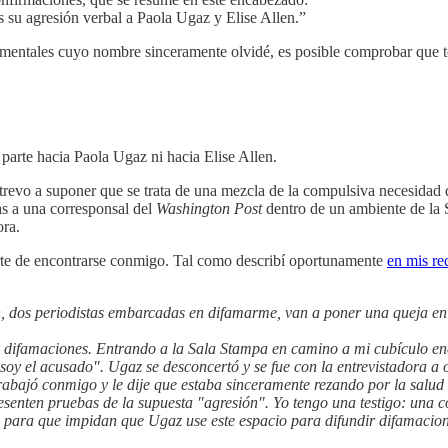
 su agresión verbal a Paola Ugaz y Elise Allen.”
 mentales cuyo nombre sinceramente olvidé, es posible comprobar que to
arte hacia Paola Ugaz ni hacia Elise Allen.
atrevo a suponer que se trata de una mezcla de la compulsiva necesidad 
as a una corresponsal del
Washington Post
dentro de un ambiente de la 
ora.
erte de encontrarse conmigo. Tal como describí oportunamente
en mis re
, dos periodistas embarcadas en difamarme, van a poner una queja en 
e difamaciones. Entrando a la Sala Stampa en camino a mi cubículo en
o soy el acusado". Ugaz se desconcertó y se fue con la entrevistadora 
trabajó conmigo y le dije que estaba sinceramente rezando por la salud
presenten pruebas de la supuesta "agresión". Yo tengo una testigo: un
 para que impidan que Ugaz use este espacio para difundir difamacion