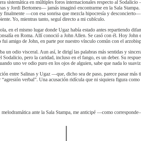
a sistemática en múltiples foros internacionales respecto al Sodalici
linas y Jordi Bertomeu— jamás imaginó encontrarme en la Sala Stampa. 
 y finalmente —con esa sonrisa que mezcla hipocresía y desconcierto—
ente. Yo, mientras tanto, seguí directo a mi cubículo.
, sola, en el mismo lugar donde Ugaz había estado antes repartiendo dif
sponsalía en Roma. Allí conoció a John Allen. Se casó con él. Hoy John e
fui amigo de John, en parte por nuestro vínculo común con el arzobis
a un odio visceral. Aun así, le dirigí las palabras más sentidas y since
 Sodalicio, pero la caridad, incluso en el fango, es un deber. Su respues
uando uno ve odio puro en los ojos de alguien, sabe que nada lo suaviz
ión entre Salinas y Ugaz —que, dicho sea de paso, parece pasar más t
resión verbal”. Una acusación ridícula que ni siquiera figura como ca
n melodramática ante la Sala Stampa, me anticipé —como corresponde— y