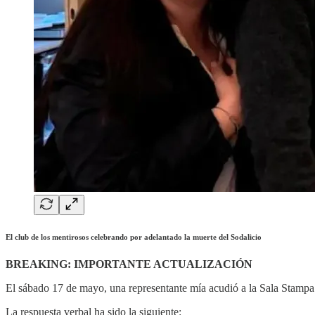
El club de los mentirosos celebrando por adelantado la muerte del Sodalicio
BREAKING: IMPORTANTE ACTUALIZACIÓN
El sábado 17 de mayo, una representante mía acudió a la Sala Stampa 
La respuesta verbal ha sido la siguiente: