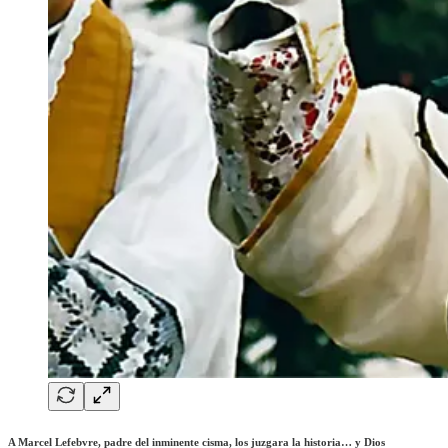
A Marcel Lefebvre, padre del inminente cisma, los juzgara la historia… y Dios