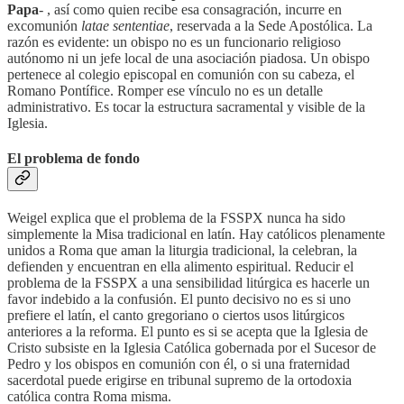
Papa
- , así como quien recibe esa consagración, incurre en
excomunión
latae sententiae
, reservada a la Sede Apostólica. La
razón es evidente: un obispo no es un funcionario religioso
autónomo ni un jefe local de una asociación piadosa. Un obispo
pertenece al colegio episcopal en comunión con su cabeza, el
Romano Pontífice. Romper ese vínculo no es un detalle
administrativo. Es tocar la estructura sacramental y visible de la
Iglesia.
El problema de fondo
Weigel explica que el problema de la FSSPX nunca ha sido
simplemente la Misa tradicional en latín. Hay católicos plenamente
unidos a Roma que aman la liturgia tradicional, la celebran, la
defienden y encuentran en ella alimento espiritual. Reducir el
problema de la FSSPX a una sensibilidad litúrgica es hacerle un
favor indebido a la confusión. El punto decisivo no es si uno
prefiere el latín, el canto gregoriano o ciertos usos litúrgicos
anteriores a la reforma. El punto es si se acepta que la Iglesia de
Cristo subsiste en la Iglesia Católica gobernada por el Sucesor de
Pedro y los obispos en comunión con él, o si una fraternidad
sacerdotal puede erigirse en tribunal supremo de la ortodoxia
católica contra Roma misma.