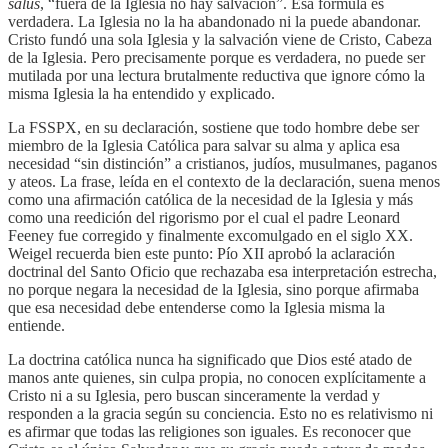
salus
, “fuera de la Iglesia no hay salvación”. Esa fórmula es
verdadera. La Iglesia no la ha abandonado ni la puede abandonar.
Cristo fundó una sola Iglesia y la salvación viene de Cristo, Cabeza
de la Iglesia. Pero precisamente porque es verdadera, no puede ser
mutilada por una lectura brutalmente reductiva que ignore cómo la
misma Iglesia la ha entendido y explicado.
La FSSPX, en su declaración, sostiene que todo hombre debe ser
miembro de la Iglesia Católica para salvar su alma y aplica esa
necesidad “sin distinción” a cristianos, judíos, musulmanes, paganos
y ateos. La frase, leída en el contexto de la declaración, suena menos
como una afirmación católica de la necesidad de la Iglesia y más
como una reedición del rigorismo por el cual el padre Leonard
Feeney fue corregido y finalmente excomulgado en el siglo XX.
Weigel recuerda bien este punto: Pío XII aprobó la aclaración
doctrinal del Santo Oficio que rechazaba esa interpretación estrecha,
no porque negara la necesidad de la Iglesia, sino porque afirmaba
que esa necesidad debe entenderse como la Iglesia misma la
entiende.
La doctrina católica nunca ha significado que Dios esté atado de
manos ante quienes, sin culpa propia, no conocen explícitamente a
Cristo ni a su Iglesia, pero buscan sinceramente la verdad y
responden a la gracia según su conciencia. Esto no es relativismo ni
es afirmar que todas las religiones son iguales. Es reconocer que