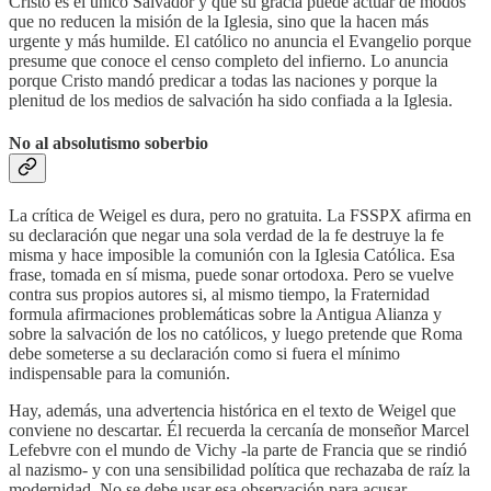
Cristo es el único Salvador y que su gracia puede actuar de modos
que no reducen la misión de la Iglesia, sino que la hacen más
urgente y más humilde. El católico no anuncia el Evangelio porque
presume que conoce el censo completo del infierno. Lo anuncia
porque Cristo mandó predicar a todas las naciones y porque la
plenitud de los medios de salvación ha sido confiada a la Iglesia.
No al absolutismo soberbio
La crítica de Weigel es dura, pero no gratuita. La FSSPX afirma en
su declaración que negar una sola verdad de la fe destruye la fe
misma y hace imposible la comunión con la Iglesia Católica. Esa
frase, tomada en sí misma, puede sonar ortodoxa. Pero se vuelve
contra sus propios autores si, al mismo tiempo, la Fraternidad
formula afirmaciones problemáticas sobre la Antigua Alianza y
sobre la salvación de los no católicos, y luego pretende que Roma
debe someterse a su declaración como si fuera el mínimo
indispensable para la comunión.
Hay, además, una advertencia histórica en el texto de Weigel que
conviene no descartar. Él recuerda la cercanía de monseñor Marcel
Lefebvre con el mundo de Vichy -la parte de Francia que se rindió
al nazismo- y con una sensibilidad política que rechazaba de raíz la
modernidad. No se debe usar esa observación para acusar