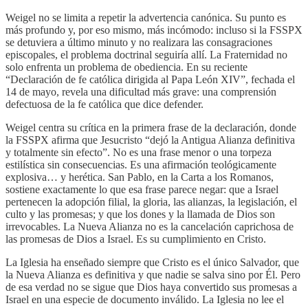
Weigel no se limita a repetir la advertencia canónica. Su punto es
más profundo y, por eso mismo, más incómodo: incluso si la FSSPX
se detuviera a último minuto y no realizara las consagraciones
episcopales, el problema doctrinal seguiría allí. La Fraternidad no
solo enfrenta un problema de obediencia. En su reciente
“Declaración de fe católica dirigida al Papa León XIV”, fechada el
14 de mayo, revela una dificultad más grave: una comprensión
defectuosa de la fe católica que dice defender.
Weigel centra su crítica en la primera frase de la declaración, donde
la FSSPX afirma que Jesucristo “dejó la Antigua Alianza definitiva
y totalmente sin efecto”. No es una frase menor o una torpeza
estilística sin consecuencias. Es una afirmación teológicamente
explosiva… y herética. San Pablo, en la Carta a los Romanos,
sostiene exactamente lo que esa frase parece negar: que a Israel
pertenecen la adopción filial, la gloria, las alianzas, la legislación, el
culto y las promesas; y que los dones y la llamada de Dios son
irrevocables. La Nueva Alianza no es la cancelación caprichosa de
las promesas de Dios a Israel. Es su cumplimiento en Cristo.
La Iglesia ha enseñado siempre que Cristo es el único Salvador, que
la Nueva Alianza es definitiva y que nadie se salva sino por Él. Pero
de esa verdad no se sigue que Dios haya convertido sus promesas a
Israel en una especie de documento inválido. La Iglesia no lee el