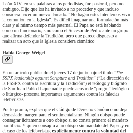
León XIV, en sus palabras a los periodistas, fue pastoral, pero no
ambiguo. Dijo que los ha invitado a no proceder y que incluso
considera hacer un nuevo llamado: “No hagan esto. Intentemos vivir
la comunión en la Iglesia”. Es difícil imaginar una formulación más
clara y al mismo tiempo más paternal. El Papa no está hablando
como un funcionario, sino como el Sucesor de Pedro ante un grupo
que afirma defender la Tradición, pero que parece dispuesto a
realizar un acto que la Iglesia considera cismático.
Habla George Weigel
En un artículo publicado el jueves 17 de junio bajo el título “
The
SSPX leadership against Scripture and Tradition
” (“La dirección de
la FSSPX contra la Escritura y la Tradición”) el teólogo y biógrafo
de San Juan Pablo II -que nadie puede acusar de “progre” teológico
o litúrgico- presenta importantes argumentos contra las falacias
lefebvristas.
Por lo pronto, explica que el Código de Derecho Canónico no deja
demasiado margen para el sentimentalismo. Ningún obispo puede
consagrar lícitamente a otro obispo si no consta primero el mandato
pontificio. Y quien consagra a un obispo sin mandato del Papa -y en
el caso de los lefebvristas,
explícitamente contra la voluntad del