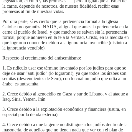
legislación, el culto y las promesas" ... pero al igual que al Israel de
la carne, depende de nosotros, de nuestra fidelidad, recibir esas
promesas al fin de nuestras vidas.
Por otra parte, sí es cierto que la pertenencia formal a la Iglesia
Católica no garantiza NADA, al igual que antes la pertenencia en la
carne al pueblo de Israel, y que muchos se salvan sin la pertenencia
formal, porque adhieren en la fe a la Verdad, Cristo, en la medida en
que lograron conocerle debido a la ignorancia invencible (distinto a
la ignorancia vencible).
Respecto al crecimiento del antisemitismo:
1. Es ridículo usar ese término inventado por los judíos para que se
deje de usar "anti-judío" (lo lograron!), ya que todos los árabes son
semitas (descendientes de Sem), con lo cual un judío que odia a un
árabe, es antisemita.
2. Crece debido al genocidio en Gaza y sur de Líbano, y al ataque a
Iraq, Siria, Yemen, Irán.
3. Crece debido a la explotación económica y financiera (usura, en
especial por la deuda externa).
4. Crece debido a que la gente no distingue a los judíos dentro de la
masonería, de aquellos que no tienen nada que ver con el plan de