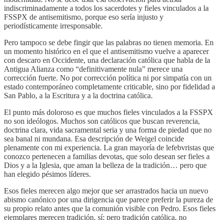
indiscriminadamente a todos los sacerdotes y fieles vinculados a la
FSSPX de antisemitismo, porque eso sería injusto y
periodísticamente irresponsable.
Pero tampoco se debe fingir que las palabras no tienen memoria. En
un momento histórico en el que el antisemitismo vuelve a aparecer
con descaro en Occidente, una declaración católica que habla de la
Antigua Alianza como “definitivamente nula” merece una
corrección fuerte. No por corrección política ni por simpatía con un
estado contemporáneo completamente criticable, sino por fidelidad a
San Pablo, a la Escritura y a la doctrina católica.
El punto más doloroso es que muchos fieles vinculados a la FSSPX
no son ideólogos. Muchos son católicos que buscan reverencia,
doctrina clara, vida sacramental seria y una forma de piedad que no
sea banal ni mundana. Esa descripción de Weigel coincide
plenamente con mi experiencia. La gran mayoría de lefebvristas que
conozco pertenecen a familias devotas, que solo desean ser fieles a
Dios y a la Iglesia, que aman la belleza de la tradición… pero que
han elegido pésimos líderes.
Esos fieles merecen algo mejor que ser arrastrados hacia un nuevo
abismo canónico por una dirigencia que parece preferir la pureza de
su propio relato antes que la comunión visible con Pedro. Esos fieles
ejemplares merecen tradición, sí; pero tradición católica, no