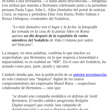
en torno a una reveladora —y hasta ahora desconocida— fotografía
(ver arriba) que muestra a Bertomeu celebrando junto a la periodista
peruana Paola Ugaz, John L. Allen (fundador del portal de noticias
Crux
), su esposa y periodista Elise Ann Harris, Pedro Salinas y
Renzo Orbegozo, exmiembro del Sodalicio.
"Lo más llamativo son el lugar y la fecha: la fotografía
fue tomada en la casa de la pareja Allen en Roma
apenas
un día después de la expulsión de varios
miembros del Sodalicio
de Vida Cristiana por orden
del Vaticano".
La imagen, en otras palabras, confirma lo que muchos ya
sospechaban: que Bertomeu, en lo que respecta a honestidad e
imparcialidad, es en realidad un "000". En el caso del Sodalicio, ha
actuado como juez, parte, jurado y ejecutor.
Calabrés detalla que, tras la publicación de su
anterior investigación
,
no solo comenzó una “limpieza” digital de los rastros
comprometedores del empresario Manel Riera —sospechoso
colaborador de Bertomeu—, sino que:
"se desató una campaña mediática en defensa de Jordi
Bertomeu. El medio católico progresista Religión
Digital aseguró que existía 'una campaña de
desinformación' y acusó a diversos medios de ser