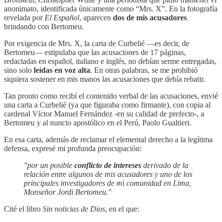
anonimato, identificada únicamente como “Mrs. X”. En la fotografía
revelada por
El Español
, aparecen
dos de mis acusadores
brindando con Bertomeu.
Por exigencia de Mrs. X, la carta de Curbelié —es decir, de
Bertomeu— estipulaba que las acusaciones de 17 páginas,
redactadas en español, italiano e inglés, no debían serme entregadas,
sino solo
leídas en voz alta
. En otras palabras, se me prohibió
siquiera sostener en mis manos las acusaciones que debía rebatir.
Tan pronto como recibí el contenido verbal de las acusaciones, envié
una carta a Curbelié (ya que figuraba como firmante), con copia al
cardenal Víctor Manuel Fernández -en su calidad de prefecto-, a
Bertomeu y al nuncio apostólico en el Perú, Paolo Gualtieri.
En esa carta, además de reclamar el elemental derecho a la legítima
defensa, expresé mi profunda preocupación:
"por un posible
conflicto de intereses
derivado de la
relación entre algunos de mis acusadores y uno de los
principales investigadores de mi comunidad en Lima,
Monseñor Jordi Bertomeu."
Cité el libro
Sin noticias de Dios
, en el que: