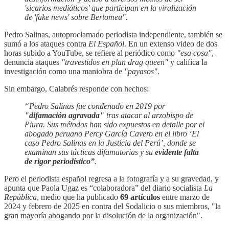
'sicarios mediáticos' que participan en la viralización
de 'fake news' sobre Bertomeu".
Pedro Salinas, autoproclamado periodista independiente, también se
sumó a los ataques contra
El Español
. En un extenso video de dos
horas subido a YouTube, se refiere al periódico como
"esa cosa"
,
denuncia ataques
"travestidos en plan drag queen"
y califica la
investigación como una maniobra de
"payasos"
.
Sin embargo, Calabrés responde con hechos:
“Pedro Salinas fue condenado en 2019 por
"difamación agravada"
tras atacar al arzobispo de
Piura. Sus métodos han sido expuestos en detalle por el
abogado peruano Percy García Cavero en el libro ‘El
caso Pedro Salinas en la Justicia del Perú’, donde se
examinan sus tácticas difamatorias y su
evidente falta
de rigor periodístico”
.
Pero el periodista español regresa a la fotografía y a su gravedad, y
apunta que Paola Ugaz es “colaboradora” del diario socialista
La
República
, medio que ha publicado
69 artículos
entre marzo de
2024 y febrero de 2025 en contra del Sodalicio o sus miembros, "la
gran mayoría abogando por la disolución de la organización".