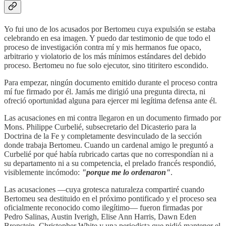
Yo fui uno de los acusados por Bertomeu cuya expulsión se estaba
celebrando en esa imagen. Y puedo dar testimonio de que todo el
proceso de investigación contra mí y mis hermanos fue opaco,
arbitrario y violatorio de los más mínimos estándares del debido
proceso. Bertomeu no fue solo ejecutor, sino titiritero escondido.
Para empezar, ningún documento emitido durante el proceso contra
mí fue firmado por él. Jamás me dirigió una pregunta directa, ni
ofreció oportunidad alguna para ejercer mi legítima defensa ante él.
Las acusaciones en mi contra llegaron en un documento firmado por
Mons. Philippe Curbelié, subsecretario del Dicasterio para la
Doctrina de la Fe y completamente desvinculado de la sección
donde trabaja Bertomeu. Cuando un cardenal amigo le preguntó a
Curbelié por qué había rubricado cartas que no correspondían ni a
su departamento ni a su competencia, el prelado francés respondió,
visiblemente incómodo:
"porque me lo ordenaron"
.
Las acusaciones —cuya grotesca naturaleza compartiré cuando
Bertomeu sea destituido en el próximo pontificado y el proceso sea
oficialmente reconocido como ilegítimo— fueron firmadas por
Pedro Salinas, Austin Iverigh, Elise Ann Harris, Dawn Eden
Bronstein, Christopher White y una periodista que pidió mantener el