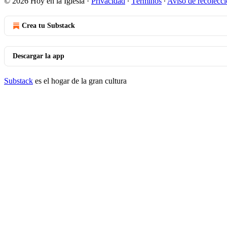
© 2026 Hoy en la Iglesia
·
Privacidad
∙
Términos
∙
Aviso de recolecc
Crea tu Substack
Descargar la app
Substack
es el hogar de la gran cultura